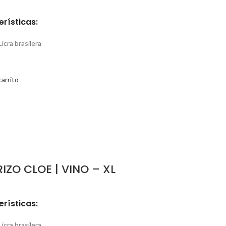
rísticas:
Licra brasilera
carrito
IZO CLOE | VINO – XL
rísticas:
Licra brasilera