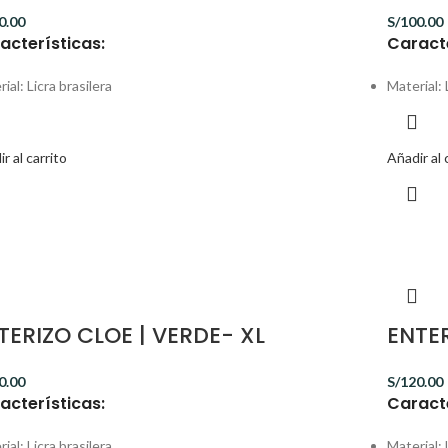
0.00
S/
100.00
acterísticas:
Caracte
ial: Licra brasilera
Material: 
r al carrito
Añadir al 
TERIZO CLOE | VERDE- XL
ENTER
0.00
S/
120.00
acterísticas:
Caracte
ial: Licra brasilera
Material: 