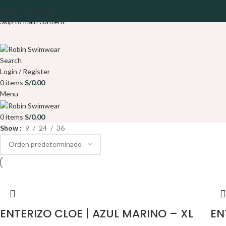
Skip to navigation
Skip to main content
Search
Login / Register
0
items
S/
0.00
Menu
0
items
S/
0.00
Show
9
24
36
ENTERIZO CLOE | AZUL MARINO – XL
EN