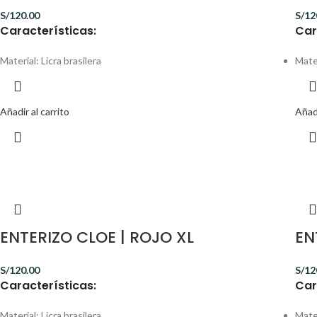
S/
120.00
S/
12
Características:
Car
Material: Licra brasilera
Mater
Añadir al carrito
Añadi
ENTERIZO CLOE | ROJO XL
EN
S/
120.00
S/
12
Características:
Car
Material: Licra brasilera
Mater