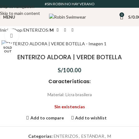
#SIN ROBIN NO HAY VERANO
Skip to navigation
Skip to main content
0
MENU
S/
0.0
Inicio
Shop
ENTERIZOS
M
Click to enlarge
SOLD
OUT
ENTERIZO ALDORA | VERDE BOTELLA
S/
100.00
Características:
Material: Licra brasilera
Sin existencias
Add to compare
Add to wishlist
Categorías:
ENTERIZOS
,
ESTÁNDAR
,
M