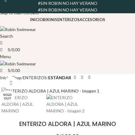
0
0
#SIN ROBIN NO HAY VERANO
Skip to navigation
#SIN ROBIN NO HAY VERANO
Skip to main content
INICIO
BIKINIS
ENTERIZOS
ACCESORIOS
Search
S/
0.00
Menu
S/
0.00
Inicio
Shop
ENTERIZOS
ESTÁNDAR
Click to enlarge
SOLD
OUT
ENTERIZO ALDORA | AZUL MARINO