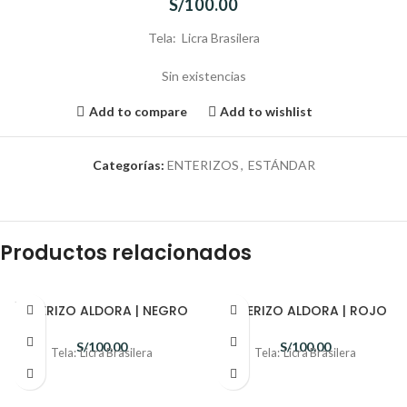
S/
100.00
Tela: Licra Brasilera
Sin existencias
Add to compare
Add to wishlist
Categorías:
ENTERIZOS
,
ESTÁNDAR
Productos relacionados
SOLD
ENTERIZO ALDORA | NEGRO
ENTERIZO ALDORA | ROJO
OUT
S/
100.00
S/
100.00
Tela: Licra Brasilera
Tela: Licra Brasilera