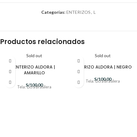
Categorías:
ENTERIZOS
,
L
Productos relacionados
Sold out
Sold out
ENTERIZO ALDORA |
ENTERIZO ALDORA | NEGRO
AMARILLO
S/
100.00
Tela: Licra Brasilera
S/
100.00
Tela: Licra Brasilera